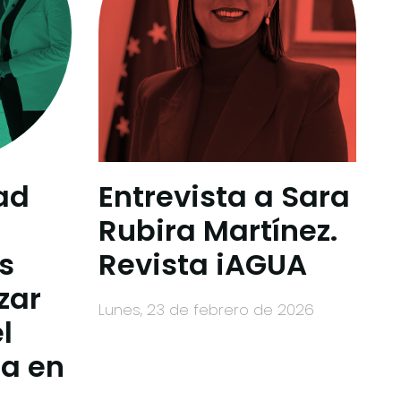
ad
Entrevista a Sara
Rubira Martínez.
s
Revista iAGUA
zar
lunes, 23 de febrero de 2026
l
ua en