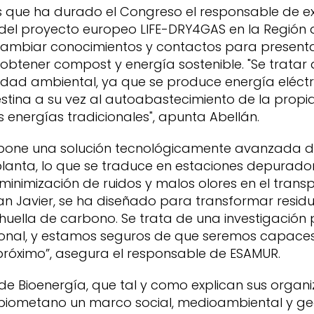
 que ha durado el Congreso el responsable de ex
del proyecto europeo LIFE-DRY4GAS en la Región 
cambiar conocimientos y contactos para presentar
obtener compost y energía sostenible. "Se tratar
lidad ambiental, ya que se produce energía eléctri
stina a su vez al autoabastecimiento de la prop
 energías tradicionales", apunta Abellán.
pone una solución tecnológicamente avanzada de
lanta, lo que se traduce en estaciones depurador
 minimización de ruidos y malos olores en el transp
n Javier, se ha diseñado para transformar residu
huella de carbono. Se trata de una investigación
cional, y estamos seguros de que seremos capaces
próximo”, asegura el responsable de ESAMUR.
de Bioenergía, que tal y como explican sus organ
biometano un marco social, medioambiental y geo