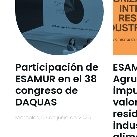
Participación de
ESA
ESAMUR en el 38
Agru
congreso de
impu
DAQUAS
valo
resi
miércoles, 03 de junio de 2026
indu
alim