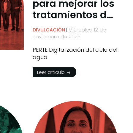
para mejorar los
tratamientos de
regeneración del
Miércoles, 12 de
DIVULGACIÓN
agua
noviembre de 2025
PERTE Digitalización del ciclo del
agua
Leer artículo