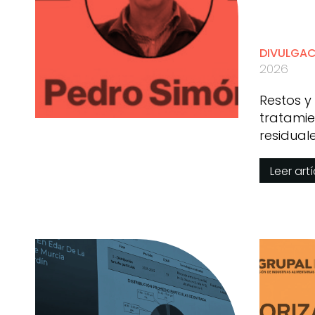
DIVULGA
2026
Restos y
tratamie
residual
Simón
Leer art