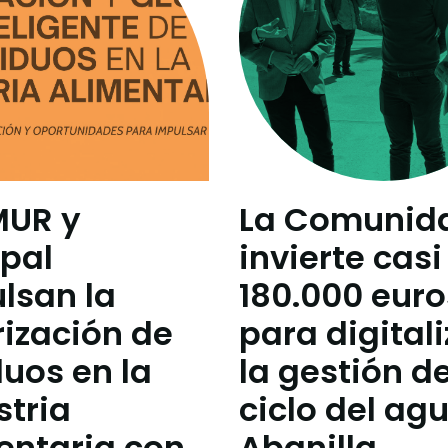
MUR y
La Comunid
pal
invierte casi
lsan la
180.000 euro
rización de
para digitali
duos en la
la gestión de
stria
ciclo del ag
entaria con
Abanilla