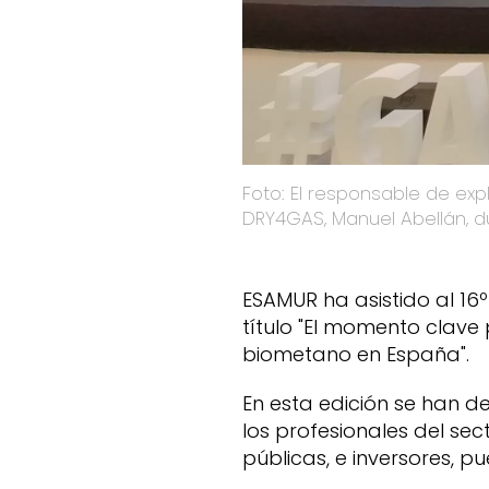
Foto: El responsable de explotación del Área 1 de ESAMUR y representante del proyecto europeo LIFE-
DRY4GAS, Manuel Abellán, d
ESAMUR ha asistido al 16º
título "El momento clav
biometano en España".
En esta edición se han d
los profesionales del sec
públicas, e inversores, 