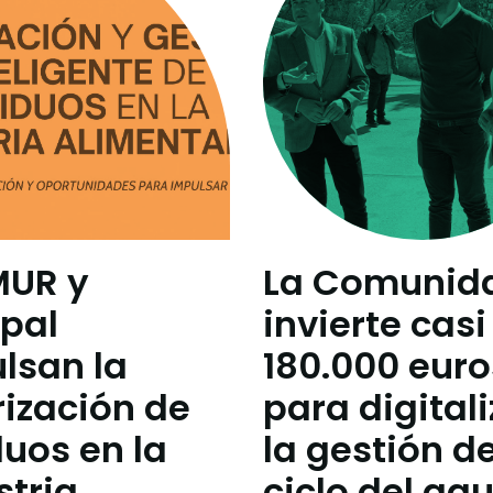
MUR y
La Comunid
pal
invierte casi
lsan la
180.000 euro
rización de
para digitali
duos en la
la gestión de
stria
ciclo del ag