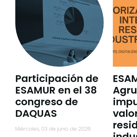
Participación de
ESA
ESAMUR en el 38
Agru
congreso de
impu
DAQUAS
valo
resi
miércoles, 03 de junio de 2026
indu