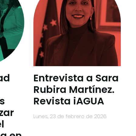
ad
Entrevista a Sara
Rubira Martínez.
s
Revista iAGUA
zar
lunes, 23 de febrero de 2026
l
ua en