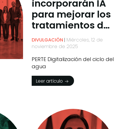
incorporarán IA
para mejorar los
tratamientos de
regeneración del
Miércoles, 12 de
DIVULGACIÓN
agua
noviembre de 2025
PERTE Digitalización del ciclo del
agua
Leer artículo