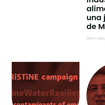
alim
una 
de 
miércole