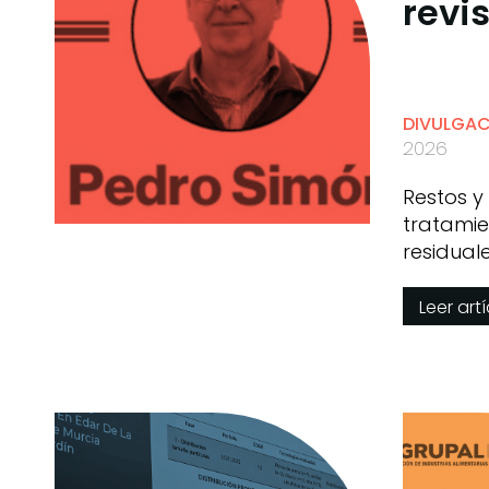
revi
DIVULGA
2026
Restos y
tratamie
residual
Simón
Leer art