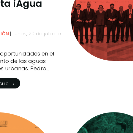
sta iAgua
Lunes, 20 de julio de
CIÓN
 oportunidades en el
nto de las aguas
es urbanas. Pedro
ículo