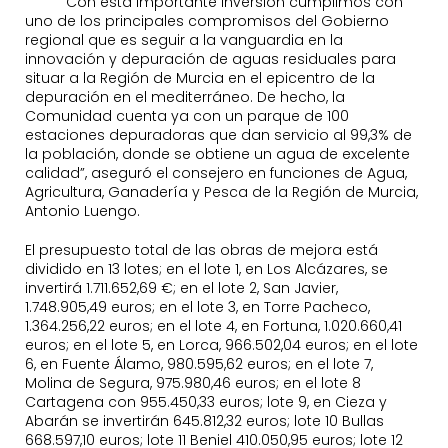
“Con esta importante inversión cumplimos con
uno de los principales compromisos del Gobierno
regional que es seguir a la vanguardia en la
innovación y depuración de aguas residuales para
situar a la Región de Murcia en el epicentro de la
depuración en el mediterráneo. De hecho, la
Comunidad cuenta ya con un parque de 100
estaciones depuradoras que dan servicio al 99,3% de
la población, donde se obtiene un agua de excelente
calidad”, aseguró el consejero en funciones de Agua,
Agricultura, Ganadería y Pesca de la Región de Murcia,
Antonio Luengo.
El presupuesto total de las obras de mejora está
dividido en 13 lotes; en el lote 1, en Los Alcázares, se
invertirá 1.711.652,69 €; en el lote 2, San Javier,
1.748.905,49 euros; en el lote 3, en Torre Pacheco,
1.364.256,22 euros; en el lote 4, en Fortuna, 1.020.660,41
euros; en el lote 5, en Lorca, 966.502,04 euros; en el lote
6, en Fuente Álamo, 980.595,62 euros; en el lote 7,
Molina de Segura, 975.980,46 euros; en el lote 8
Cartagena con 955.450,33 euros; lote 9, en Cieza y
Abarán se invertirán 645.812,32 euros; lote 10 Bullas
668.597,10 euros; lote 11 Beniel 410.050,95 euros; lote 12