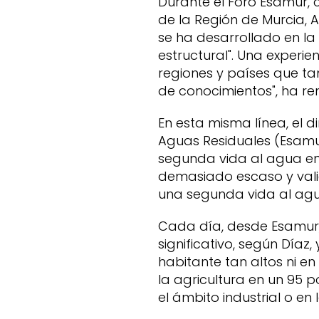
Durante el Foro Esamur, 
de la Región de Murcia, 
se ha desarrollado en la
estructural". Una experi
regiones y países que t
de conocimientos", ha re
En esta misma línea, el 
Aguas Residuales (Esamur
segunda vida al agua en 
demasiado escaso y valio
una segunda vida al agua
Cada día, desde Esamur, 
significativo, según Día
habitante tan altos ni en
la agricultura en un 95 p
el ámbito industrial o en