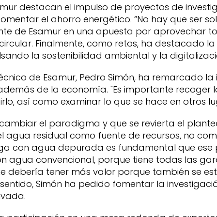
samur destacan el impulso de proyectos de investi
mentar el ahorro energético. “No hay que ser sol
gerente de Esamur en una apuesta por aprovechar t
ircular. Finalmente, como retos, ha destacado la
lsando la sostenibilidad ambiental y la digitalizaci
r técnico de Esamur, Pedro Simón, ha remarcado l
n, además de la economía. "Es importante recoger 
rlo, así como examinar lo que se hace en otros lug
cambiar el paradigma y que se revierta el plan
l agua residual como fuente de recursos, no como
uga con agua depurada es fundamental que ese
n agua convencional, porque tiene todas las gar
e debería tener más valor porque también se est
sentido, Simón ha pedido fomentar la investigació
ivada.