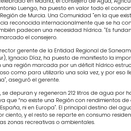
celebrado en Madrid, el consejero de Agua, Agric
Antonio Luengo, ha puesto en valor todo el conoci
 Región de Murcia. Una Comunidad "en la que exis
encia reconocida internacionalmente que se ha c
ambién padecen una necesidad hídrica. "Es fundam
marcado el consejero.
director gerente de la Entidad Regional de Sanea
), Ignacio Díaz, ha puesto de manifiesto la impo
una región marcada por un déficit hídrico estruct
so como para utilizarlo una sola vez, y por eso
", aseguró el gerente.
se depuran y regeneran 212 litros de agua por h
z, ya que “no existe una Región con rendimientos d
 España, ni en Europa". El principal destino del a
or ciento, y el resto se reparte en consumo residenc
 las zonas recreativas o ambientales.