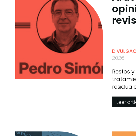
opin
revi
DIVULGA
2026
Restos y
tratamie
residual
Simón
Leer art