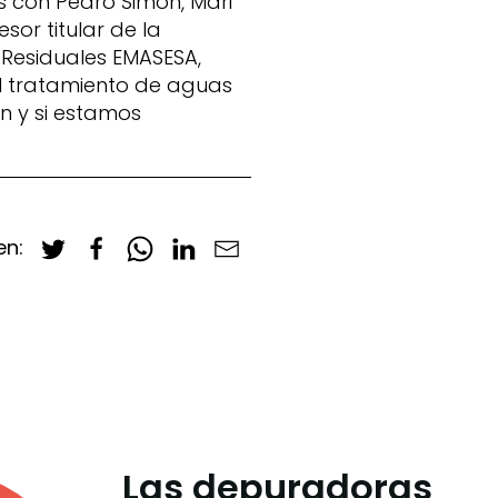
s con Pedro Simón, Mari
or titular de la
 Residuales EMASESA,
el tratamiento de aguas
ón y si estamos
en:
Las depuradoras