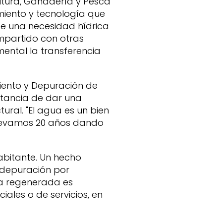
ultura, Ganadería y Pesca
miento y tecnología que
te una necesidad hídrica
ompartido con otras
ental la transferencia
miento y Depuración de
rtancia de dar una
ural. "El agua es un bien
 llevamos 20 años dando
abitante. Un hecho
e depuración por
gua regenerada es
iales o de servicios, en