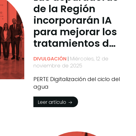
de la Región
incorporarán IA
para mejorar los
tratamientos de
regeneración del
Miércoles, 12 de
DIVULGACIÓN
agua
noviembre de 2025
PERTE Digitalización del ciclo del
agua
Leer artículo