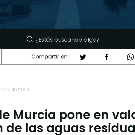
Compartir en:
marzo de 2023
de Murcia pone en valo
 de las aguas residu