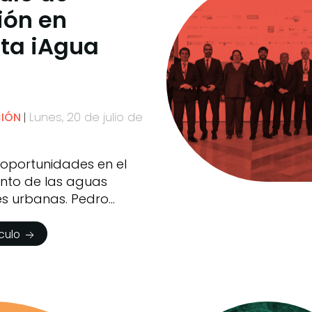
ión en
sta iAgua
Lunes, 20 de julio de
CIÓN
 oportunidades en el
nto de las aguas
es urbanas. Pedro
ículo