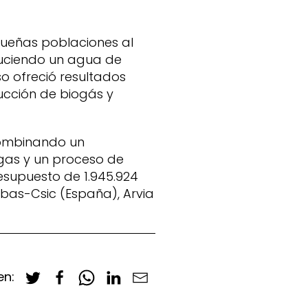
queñas poblaciones al
duciendo un agua de
so ofreció resultados
cción de biogás y
 combinando un
gas y un proceso de
esupuesto de 1.945.924
ebas-Csic (España), Arvia
en: