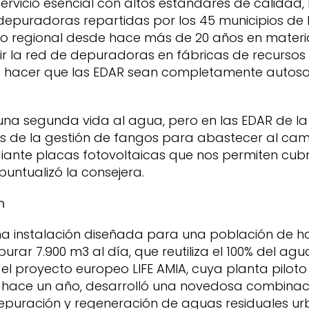
ervicio esencial con altos estándares de calidad,
depuradoras repartidas por los 45 municipios de
no regional desde hace más de 20 años en mater
ir la red de depuradoras en fábricas de recurso
ra hacer que las EDAR sean completamente autosos
una segunda vida al agua, pero en las EDAR de la
 de la gestión de fangos para abastecer al cam
nte placas fotovoltaicas que nos permiten cubri
untualizó la consejera.
n
a instalación diseñada para una población de ha
ar 7.900 m3 al día, que reutiliza el 100% del a
 el proyecto europeo LIFE AMIA, cuya planta piloto
hace un año, desarrolló una novedosa combinac
depuración y regeneración de aguas residuales u