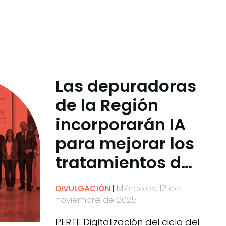
Las depuradoras
de la Región
incorporarán IA
para mejorar los
tratamientos de
regeneración del
Miércoles, 12 de
DIVULGACIÓN
agua
noviembre de 2025
PERTE Digitalización del ciclo del