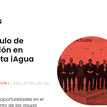
s
culo de
ión en
sta iAgua
Lunes, 20 de julio de
CIÓN
 oportunidades en el
nto de las aguas