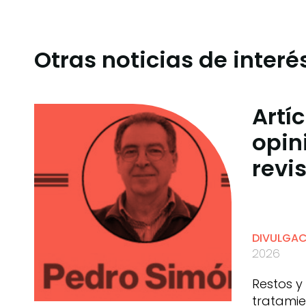
Otras noticias de interé
Artí
opin
revi
DIVULGA
2026
Restos y
tratamie