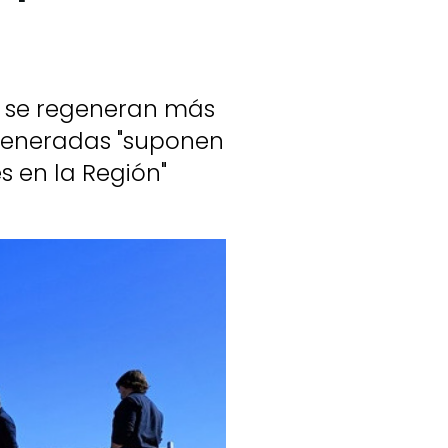
ue se regeneran más
egeneradas "suponen
s en la Región"