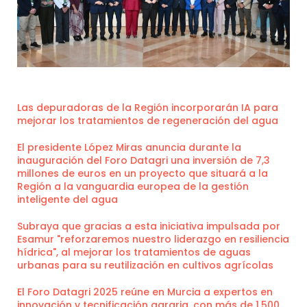
Las depuradoras de la Región incorporarán IA para
mejorar los tratamientos de regeneración del agua
El presidente López Miras anuncia durante la
inauguración del Foro Datagri una inversión de 7,3
millones de euros en un proyecto que situará a la
Región a la vanguardia europea de la gestión
inteligente del agua
Subraya que gracias a esta iniciativa impulsada por
Esamur "reforzaremos nuestro liderazgo en resiliencia
hídrica", al mejorar los tratamientos de aguas
urbanas para su reutilización en cultivos agrícolas
El Foro Datagri 2025 reúne en Murcia a expertos en
innovación y tecnificación agraria, con más de 1.500