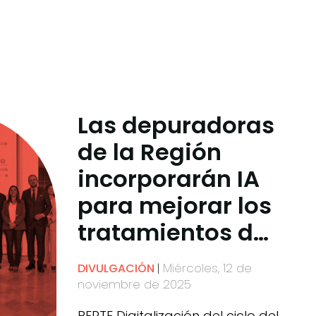
Las depuradoras
de la Región
incorporarán IA
para mejorar los
tratamientos de
regeneración del
Miércoles, 12 de
DIVULGACIÓN
agua
noviembre de 2025
PERTE Digitalización del ciclo del