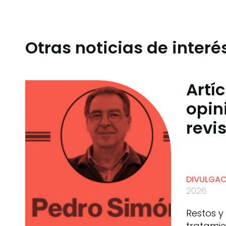
Otras noticias de interé
Artí
opin
revi
DIVULGA
2026
Restos y
tratamie