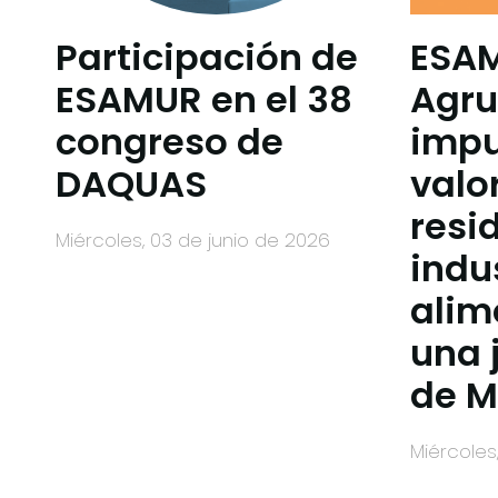
Participación de
ESA
ESAMUR en el 38
Agru
congreso de
impu
DAQUAS
valo
resi
miércoles, 03 de junio de 2026
indu
alim
una 
de 
miércole