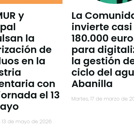
MUR y
La Comunid
pal
invierte casi
lsan la
180.000 euro
rización de
para digitali
duos en la
la gestión de
stria
ciclo del ag
entaria con
Abanilla
jornada el 13
martes, 17 de marzo de 
Mayo
s, 13 de mayo de 2026