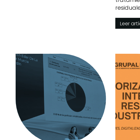
residual
Simón
Leer art