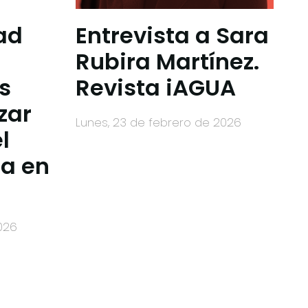
ad
Entrevista a Sara
Rubira Martínez.
s
Revista iAGUA
zar
lunes, 23 de febrero de 2026
l
ua en
2026