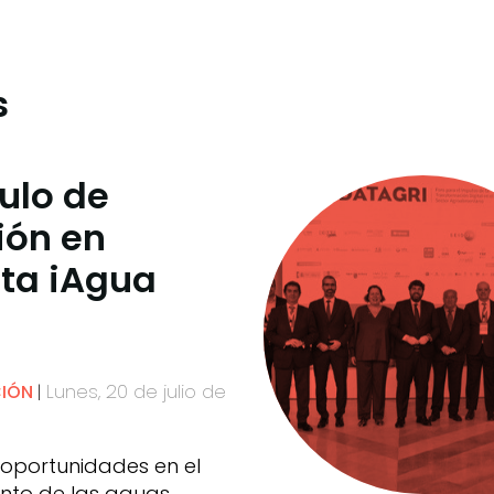
s
culo de
ión en
sta iAgua
Lunes, 20 de julio de
CIÓN
 oportunidades en el
nto de las aguas