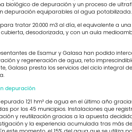
a biológico de depuración y un proceso de ultrafi
en depuración equiparables al agua potabilizada.
ara tratar 20.000 m3 al día, el equivalente a una
 cubierta, desodorizada, y con un aula medioamb
presentantes de Esamur y Galasa han podido inter
ración y regeneración de agua, reto imprescindi
e, Galasa presta los servicios del ciclo integral 
a.
en depuración
depurado 121 hm³ de agua en el último año gracia
as por los 45 municipios. Instalaciones que regis
ación y reutilización gracias a la apuesta decidid
vestigación y la experiencia acumulada tras más d
En este momento, el 15% del agua que se utiliza pa