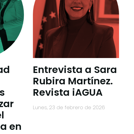
ad
Entrevista a Sara
Rubira Martínez.
s
Revista iAGUA
zar
lunes, 23 de febrero de 2026
l
ua en