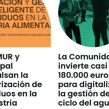
MUR y
La Comunid
pal
invierte casi
lsan la
180.000 euro
rización de
para digitali
duos en la
la gestión de
stria
ciclo del ag