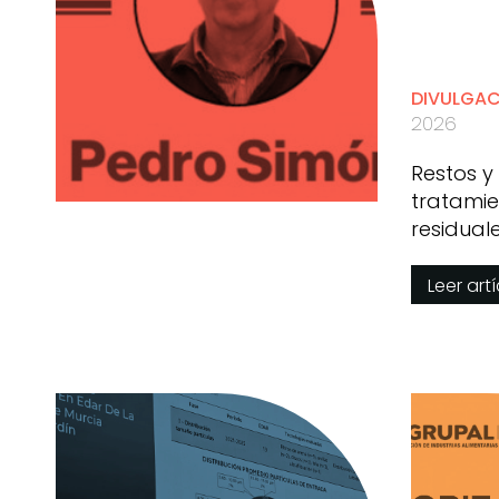
DIVULGA
2026
Restos y
tratamie
residual
Simón
Leer art