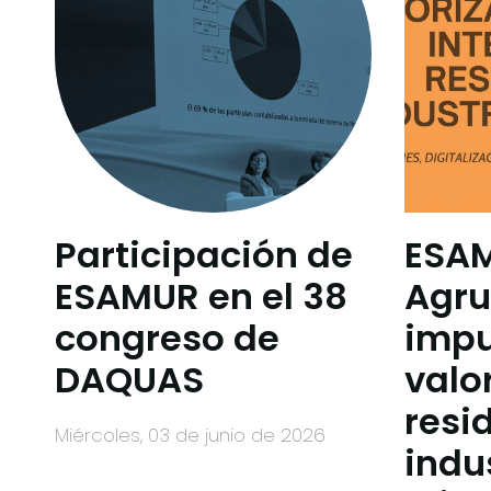
Participación de
ESA
ESAMUR en el 38
Agru
congreso de
impu
DAQUAS
valo
resi
miércoles, 03 de junio de 2026
indu