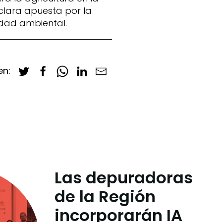
clara apuesta por la
idad ambiental.
en:
Las depuradoras
de la Región
incorporarán IA