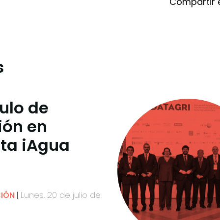
Compartir 
s
culo de
ión en
sta iAgua
Lunes, 20 de julio de
CIÓN