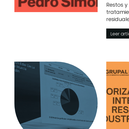
Restos y
tratamie
residual
Simón
Leer art