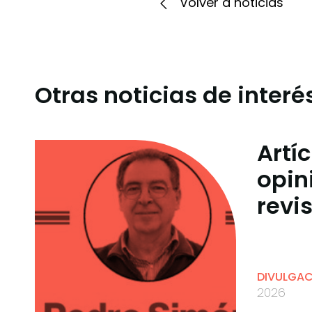
Volver a noticias
Otras noticias de interé
Artí
opin
revi
DIVULGA
2026