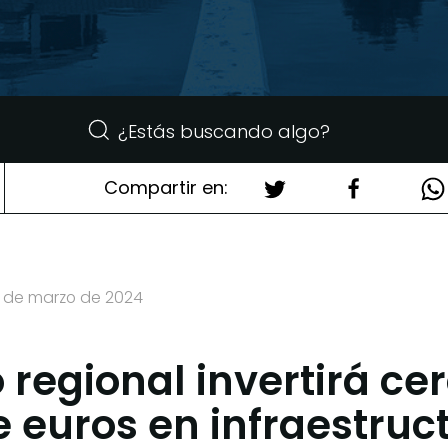
Compartir en:
6 de marzo de 2024
 regional invertirá ce
e euros en infraestruc