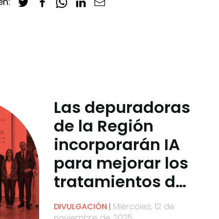
en:
Las depuradoras
de la Región
incorporarán IA
para mejorar los
tratamientos de
regeneración del
Miércoles, 12 de
DIVULGACIÓN
agua
noviembre de 2025