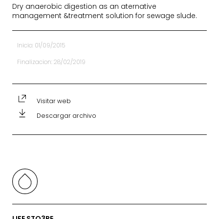
Dry anaerobic digestion as an aternative
management &treatment solution for sewage slude.
Inicio: 01/09/2015
Finalizacion: 28/02/2019
Visitar web
Descargar archivo
LIFE STO3RE