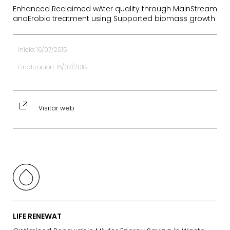
Enhanced Reclaimed wAter quality through MainStream
anaErobic treatment using Supported biomass growth
Inicio: 16/07/2015
Finalizacion: 15/07/2018
Visitar web
LIFE RENEWAT