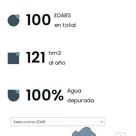
100
EDARS
en total
121
hm3
al año
100%
Agua
depurada
Seleccionar EDAR