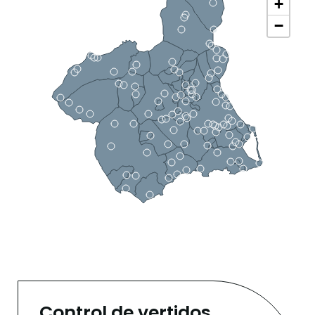
+
−
Control de vertidos