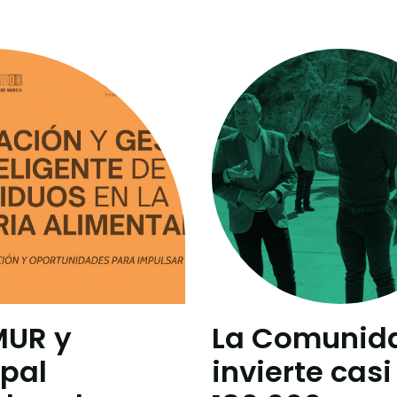
MUR y
La Comunid
pal
invierte casi