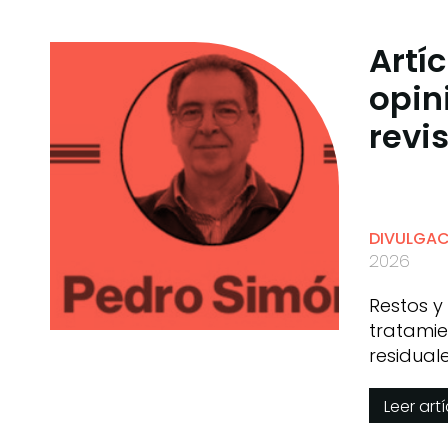
Artí
opin
revi
DIVULGA
2026
Restos y
tratamie
residual
Simón
Leer art