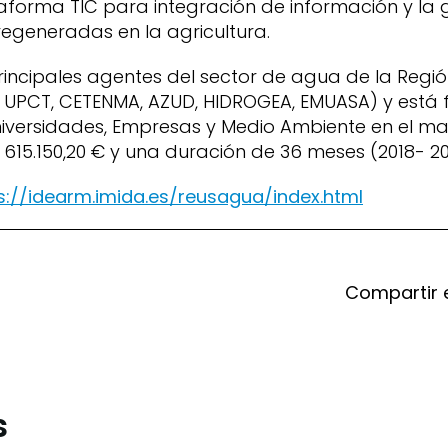
taforma TIC para integración de información y la g
regeneradas en la agricultura.
principales agentes del sector de agua de la Regi
, UPCT, CETENMA, AZUD, HIDROGEA, EMUASA) y está 
niversidades, Empresas y Medio Ambiente en el ma
 615.150,20 € y una duración de 36 meses (2018- 20
s://idearm.imida.es/reusagua/index.html
Compartir 
s