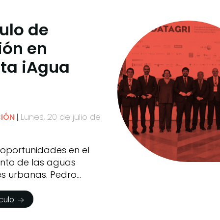
culo de
ión en
sta iAgua
Lunes, 20 de julio de
CIÓN
 oportunidades en el
nto de las aguas
es urbanas. Pedro
ículo