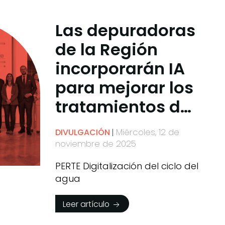
Las depuradoras
de la Región
incorporarán IA
para mejorar los
tratamientos de
regeneración del
Miércoles, 12 de
DIVULGACIÓN
agua
noviembre de 2025
PERTE Digitalización del ciclo del
agua
Leer artículo