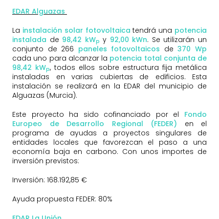
EDAR Alguazas
La
instalación solar fotovoltaica
tendrá una
potencia
instalada
de
98
,42 kW
y
92
,00 kWn
. Se utilizarán un
p
conjunto de 266
paneles fotovoltaicos
de
370
Wp
cada uno para alcanzar la
potencia total conjunta de
98,42 kW
, todos ellos sobre estructura fija metálica
p
instaladas en varias cubiertas de edificios. Esta
instalación se realizará en la EDAR del municipio de
Alguazas (Murcia).
Este proyecto ha sido cofinanciado por el
Fondo
Europeo de Desarrollo Regional (FEDER)
en el
programa de ayudas a proyectos singulares de
entidades locales que favorezcan el paso a una
economía baja en carbono. Con unos importes de
inversión previstos:
Inversión: 168.192,85 €
Ayuda propuesta FEDER: 80%
EDAR La Unión