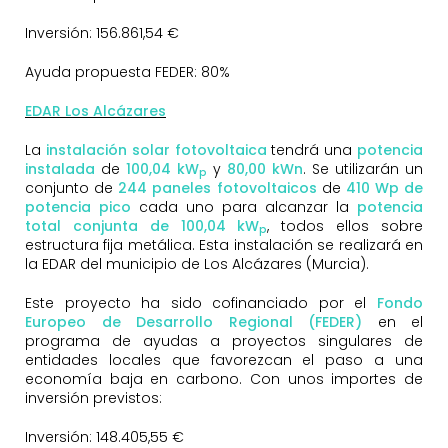
Inversión: 156.861,54 €
Ayuda propuesta FEDER: 80%
EDAR Los Alcázares
La
instalación solar fotovoltaica
tendrá una
potencia
instalada
de
100
,04 kW
y
80,00 kWn
. Se utilizarán un
p
conjunto de
244
paneles fotovoltaicos
de
410 Wp de
potencia pico
cada uno para alcanzar la
potencia
total conjunta de 100,04 kW
, todos ellos sobre
p
estructura fija metálica. Esta instalación se realizará en
la EDAR del municipio de Los Alcázares (Murcia).
Este proyecto ha sido cofinanciado por el
Fondo
Europeo de Desarrollo Regional (FEDER)
en el
programa de ayudas a proyectos singulares de
entidades locales que favorezcan el paso a una
economía baja en carbono. Con unos importes de
inversión previstos:
Inversión: 148.405,55 €