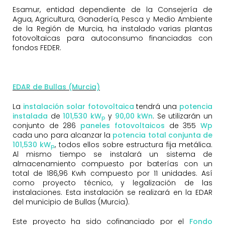
Esamur, entidad dependiente de la Consejería de
Agua, Agricultura, Ganadería, Pesca y Medio Ambiente
de la Región de Murcia, ha instalado varias plantas
fotovoltaicas para autoconsumo financiadas con
fondos FEDER.
EDAR de Bullas (Murcia)
La
instalación solar fotovoltaica
tendrá una
potencia
instalada
de
101,530 kW
y
9
0,00 kWn
. Se utilizarán un
p
conjunto de 286
paneles fotovoltaicos
de 355
Wp
cada uno para alcanzar la
potencia total conjunta de
101,530 kW
, todos ellos sobre estructura fija metálica.
p
Al mismo tiempo se instalará un sistema de
almacenamiento compuesto por baterías con un
total de 186,96 Kwh compuesto por 11 unidades. Así
como proyecto técnico, y legalización de las
instalaciones. Esta instalación se realizará en la EDAR
del municipio de Bullas (Murcia).
Este proyecto ha sido cofinanciado por el
Fondo