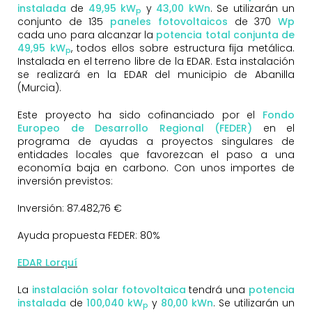
instalada
de
49
,95 kW
y
43
,00 kWn
. Se utilizarán un
p
conjunto de 135
paneles fotovoltaicos
de 370
Wp
cada uno para alcanzar la
potencia total conjunta de
49,95 kW
, todos ellos sobre estructura fija metálica.
p
Instalada en el terreno libre de la EDAR. Esta instalación
se realizará en la EDAR del municipio de Abanilla
(Murcia).
Este proyecto ha sido cofinanciado por el
Fondo
Europeo de Desarrollo Regional (FEDER)
en el
programa de ayudas a proyectos singulares de
entidades locales que favorezcan el paso a una
economía baja en carbono. Con unos importes de
inversión previstos:
Inversión: 87.482,76 €
Ayuda propuesta FEDER: 80%
EDAR Lorquí
La
instalación solar fotovoltaica
tendrá una
potencia
instalada
de
100,040 kW
y
80,00 kWn
. Se utilizarán un
p