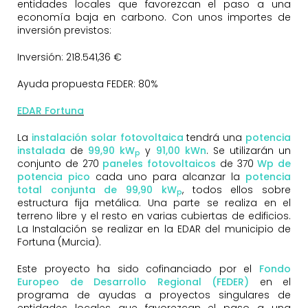
entidades locales que favorezcan el paso a una
economía baja en carbono. Con unos importes de
inversión previstos:
Inversión: 218.541,36 €
Ayuda propuesta FEDER: 80%
EDAR Fortuna
La
instalación solar fotovoltaica
tendrá una
potencia
instalada
de
99
,90 kW
y
91
,00 kWn
. Se utilizarán un
p
conjunto de 270
paneles fotovoltaicos
de 370
Wp de
potencia pico
cada uno para alcanzar la
potencia
total conjunta de 99,90 kW
, todos ellos sobre
p
estructura fija metálica. Una parte se realiza en el
terreno libre y el resto en varias cubiertas de edificios.
La Instalación se realizar en la EDAR del municipio de
Fortuna (Murcia).
Este proyecto ha sido cofinanciado por el
Fondo
Europeo de Desarrollo Regional (FEDER)
en el
programa de ayudas a proyectos singulares de
entidades locales que favorezcan el paso a una