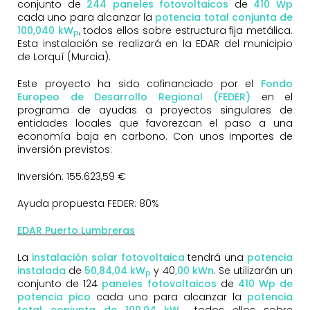
conjunto de
244
paneles fotovoltaicos
de
410 Wp
cada uno para alcanzar la
potencia total conjunta de
100,040 kW
, todos ellos sobre estructura fija metálica.
p
Esta instalación se realizará en la EDAR del municipio
de Lorquí (Murcia).
Este proyecto ha sido cofinanciado por el
Fondo
Europeo de Desarrollo Regional (FEDER)
en el
programa de ayudas a proyectos singulares de
entidades locales que favorezcan el paso a una
economía baja en carbono. Con unos importes de
inversión previstos:
Inversión: 155.623,59 €
Ayuda propuesta FEDER: 80%
EDAR Puerto Lumbreras
La
instalación solar fotovoltaica
tendrá una
potencia
instalada
de
50,84
,04 kW
y 40
,00 kWn
. Se utilizarán un
p
conjunto de 124
paneles fotovoltaicos
de
410 Wp de
potencia pico
cada uno para alcanzar la
potencia
total conjunta de 100,04 kW
, todos ellos sobre