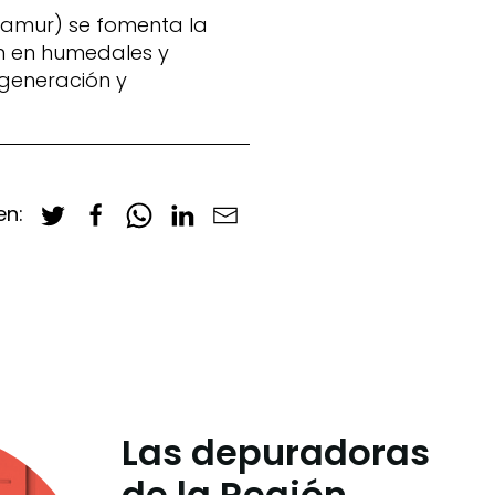
samur) se fomenta la
ón en humedales y
egeneración y
en:
Las depuradoras
de la Región