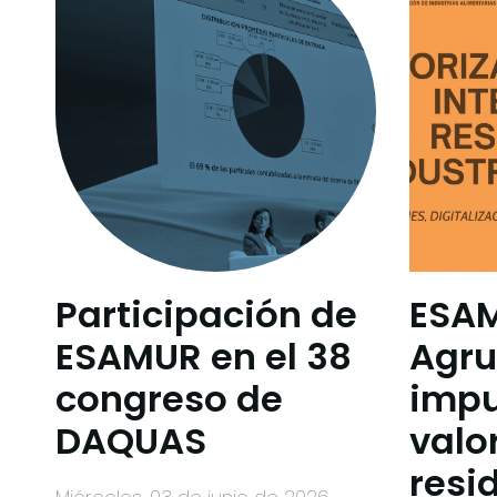
Participación de
ESA
ESAMUR en el 38
Agru
congreso de
impu
DAQUAS
valo
resi
miércoles, 03 de junio de 2026