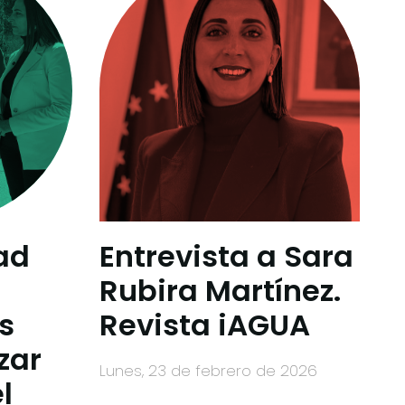
ad
Entrevista a Sara
Rubira Martínez.
s
Revista iAGUA
zar
lunes, 23 de febrero de 2026
l