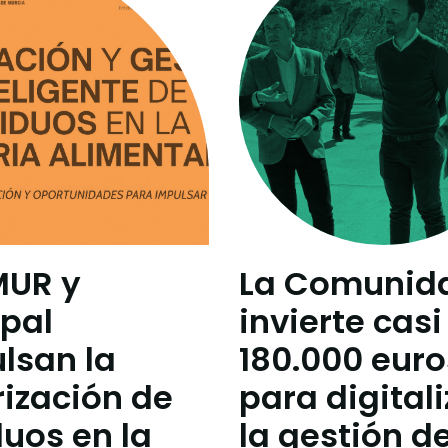
MUR y
La Comunid
pal
invierte casi
lsan la
180.000 euro
rización de
para digitali
duos en la
la gestión de