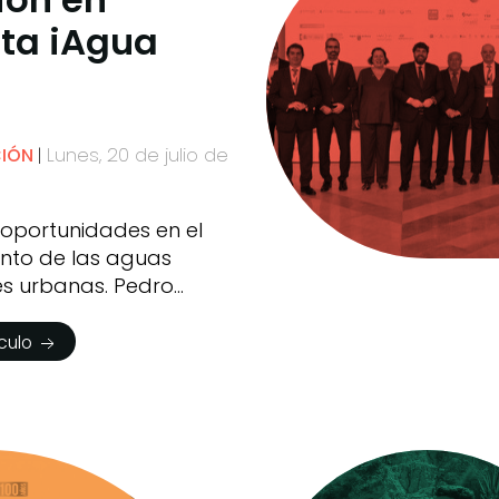
sta iAgua
Lunes, 20 de julio de
CIÓN
 oportunidades en el
nto de las aguas
es urbanas. Pedro
ículo