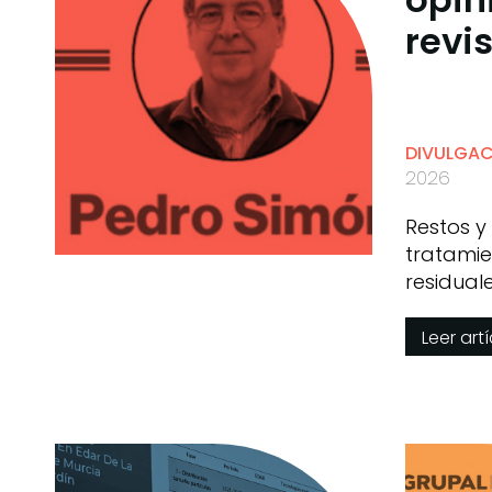
revi
DIVULGA
2026
Restos y
tratamie
residual
Simón
Leer art