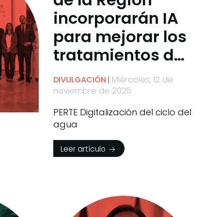
incorporarán IA
para mejorar los
tratamientos de
regeneración del
Miércoles, 12 de
DIVULGACIÓN
agua
noviembre de 2025
PERTE Digitalización del ciclo del
agua
Leer artículo