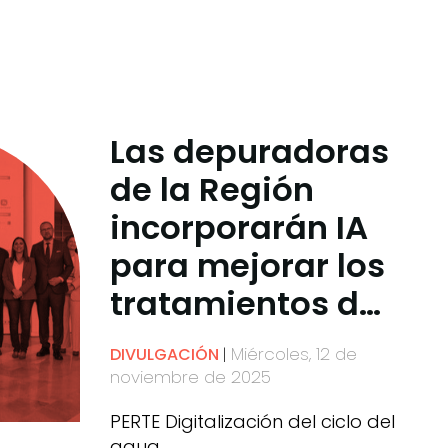
Las depuradoras
de la Región
incorporarán IA
para mejorar los
tratamientos de
regeneración del
Miércoles, 12 de
DIVULGACIÓN
agua
noviembre de 2025
PERTE Digitalización del ciclo del
agua