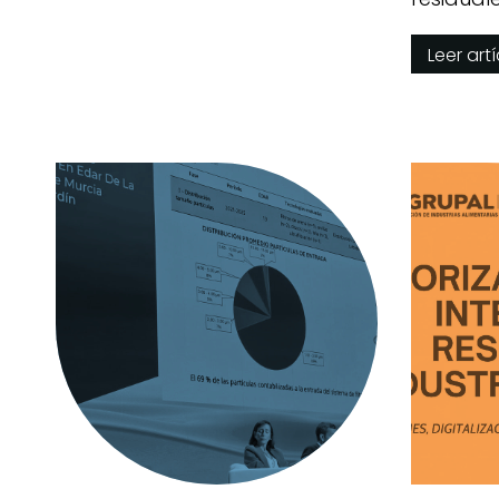
Simón
Leer art