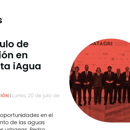
s
culo de
ión en
sta iAgua
Lunes, 20 de julio de
CIÓN
 oportunidades en el
nto de las aguas
es urbanas. Pedro