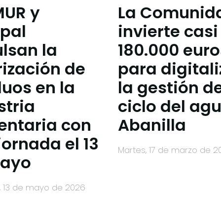
MUR y
La Comunid
pal
invierte casi
lsan la
180.000 euro
rización de
para digitali
duos en la
la gestión de
stria
ciclo del ag
entaria con
Abanilla
jornada el 13
martes, 17 de marzo de 
Mayo
s, 13 de mayo de 2026