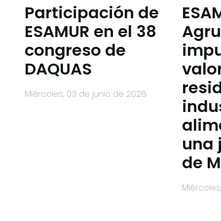
Participación de
ESA
ESAMUR en el 38
Agru
congreso de
impu
DAQUAS
valo
resi
miércoles, 03 de junio de 2026
indu
alim
una 
de 
miércole