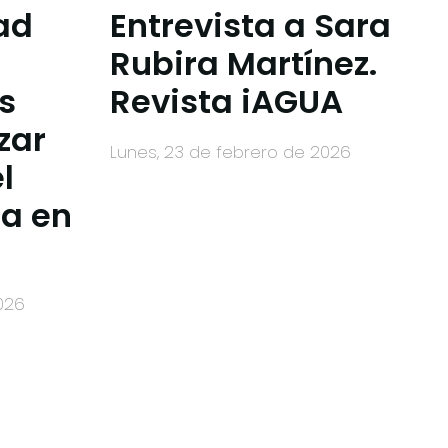
ad
Entrevista a Sara
Rubira Martínez.
s
Revista iAGUA
zar
lunes, 23 de febrero de 2026
l
ua en
2026