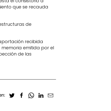
sta el consistorio a
iento que se recauda
estructuras de
 aportación recibida
 memoria emitida por el
pección de las
en: