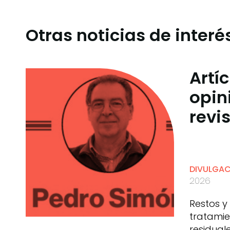
Otras noticias de interé
Artí
opin
revi
DIVULGA
2026
Restos y
tratamie
residual