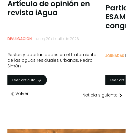
Artículo de opinión en
Partici
revista iAgua
ESAMUR
congre
DIVULGACIÓN
Lunes, 20 de julio de 2026
Restos y oportunidades en el tratamiento
JORNADAS
Mié
de las aguas residuales urbanas. Pedro
Simón
Leer artículo
Leer artícul
Volver
Noticia siguiente